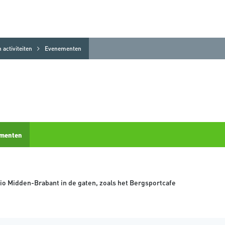
activiteiten
Evenementen
menten
o Midden-Brabant in de gaten, zoals het Bergsportcafe