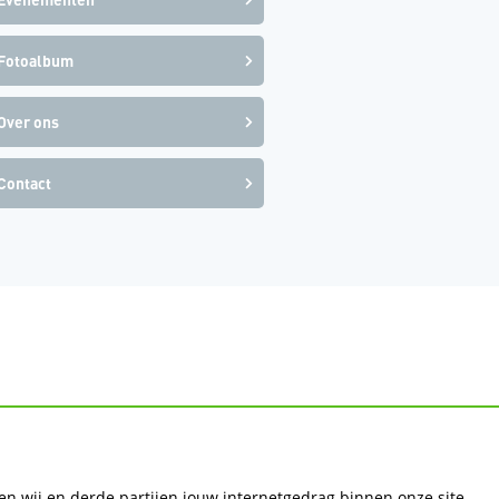
Fotoalbum
Over ons
Contact
gen wij en derde partijen jouw internetgedrag binnen onze site.