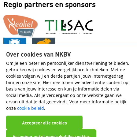
Regio partners en sponsors
Over cookies van NKBV
Om je een beter en persoonlijker dienstverlening te bieden,
gebruiken wij cookies en vergelijkbare technieken. Met de
cookies volgen wij en derde partijen jouw internetgedrag
Handige pagina's
binnen onze site. Hiermee tonen we advertentie content op
basis van jouw interesse en kun je informatie delen via
Contact
Ons Bestuur
Annuleringsvoorwaarden
social media. Als je verdergaat op onze website gaan we
ervan uit dat je dat goedvindt. Voor meer informatie bekijk
Volg de regio op social media
onze
cookie beleid
.
Accepteer alle cookies
Accepteer enkel noodzakelijke cookies